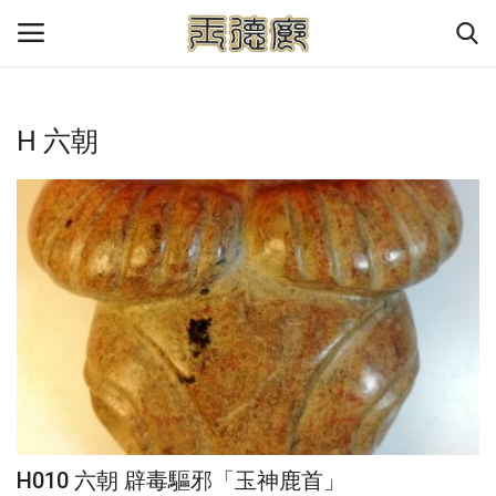
玉德廊--玉的文化長廊
H 六朝
首頁
關於我們
聯絡我們
中國玉器發展史
歷代玉器鑒賞
中國歷史朝代表
H010 六朝 辟毒驅邪「玉神鹿首」
參考資料