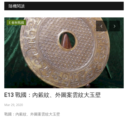
隨機閱讀
E 春秋戰國
E13 戰國：內糓紋、外圖案雲紋大玉壁
E
Mar 29, 2020
Ma
戰國：內糓紋、外圖案雲紋大玉壁
戰