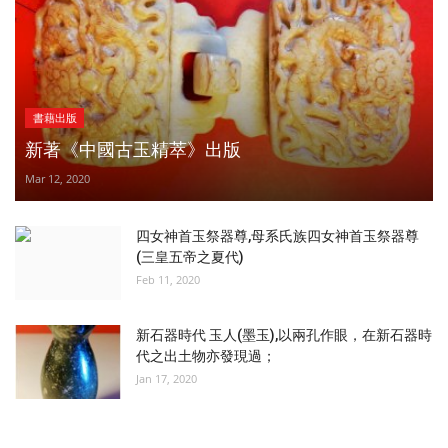
書藉出版
新著《中國古玉精萃》出版
Mar 12, 2020
四女神首玉祭器尊,母系氏族四女神首玉祭器尊
(三皇五帝之夏代)
Feb 11, 2020
新石器時代 玉人(墨玉),以兩孔作眼，在新石器時
代之出土物亦發現過；
Jan 17, 2020