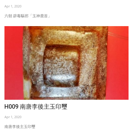
Apr 1, 2020
活動剪影
六朝 辟毒驅邪「玉神鹿首」
最新資訊
Language
English
繁體
H009 南唐李後主玉印璽
Apr 1, 2020
南唐李後主玉印璽