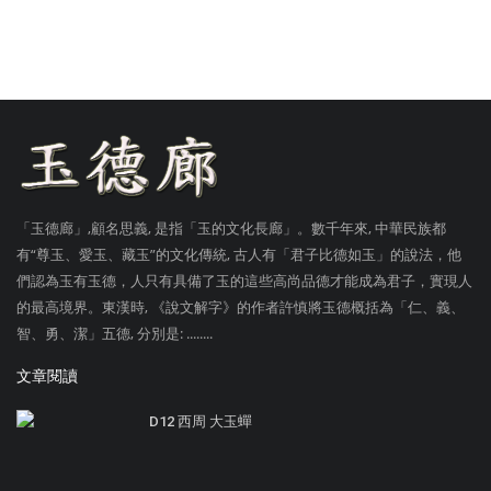
「玉德廊」,顧名思義, 是指「玉的文化長廊」。數千年來, 中華民族都
有“尊玉、愛玉、藏玉”的文化傳統, 古人有「君子比德如玉」的說法，他
們認為玉有玉德，人只有具備了玉的這些高尚品德才能成為君子，實現人
的最高境界。東漢時, 《說文解字》的作者許慎將玉德概括為「仁、義、
智、勇、潔」五德, 分別是: ........
文章閱讀
D12 西周 大玉蟬