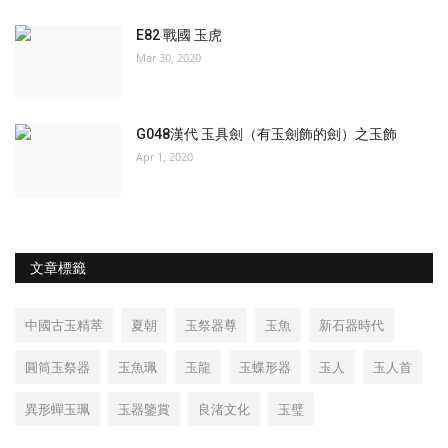
E82 戰國 玉虎
Mar 30, 2020
G048漢代 玉具劍（有玉劍飾的劍）之玉飾
Apr 1, 2020
文章標籤
中國古玉精萃
夏朝
玉祭器尊
玉魚
新石器時代
圓筒玉祭器
玉魚珮
玉龍
玉蝶形器
玉人
玉人首
異形蟬玉珮
玉器鑒賞
良渚文化
玉璧